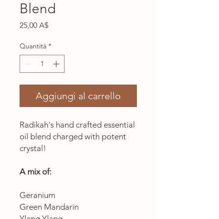
Blend
Prezzo
25,00 A$
Quantità
*
Aggiungi al carrello
Radikah's hand crafted essential
oil blend charged with potent
crystal!
A mix of:
Geranium
Green Mandarin
Ylang Ylang