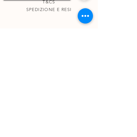
T&CS
SPEDIZIONE E RESI
Sorry, the checkout page does not
SU DI ME
support sharing
Copied to clipboard
KINESIOLOGIA
TAROCCHI TERAPEUTICI
REGISTRI AKASHICI
CONTATTI
0431830144
INFORADIKAH@GMAIL.COM